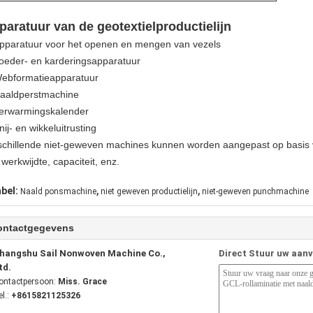
paratuur van de geotextielproductielijn
pparatuur voor het openen en mengen van vezels
oeder- en karderingsapparatuur
ebformatieapparatuur
aaldperstmachine
erwarmingskalender
nij- en wikkeluitrusting
schillende niet-geweven machines kunnen worden aangepast op basis v
werkwijdte, capaciteit, enz.
,
,
abel:
Naald ponsmachine
niet geweven productielijn
niet-geweven punchmachine
ontactgegevens
hangshu Sail Nonwoven Machine Co.,
Direct Stuur uw aan
td.
ontactpersoon:
Miss. Grace
el.:
+8615821125326