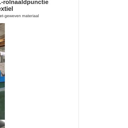
L-rolnaaldpunctie
xtiel
iet-geweven materiaal