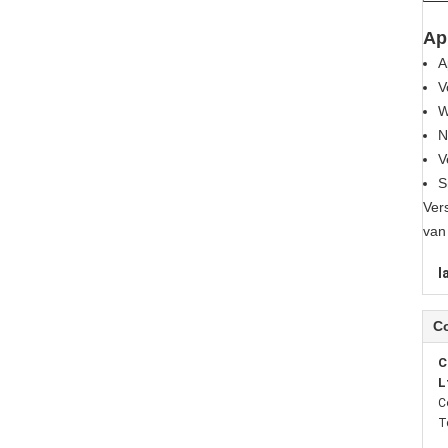
Ap
A
V
W
N
V
S
Ver
van 
l
C
C
L
C
T