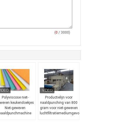
(
0
/ 3000)
Polyviscose niet-
Productielijn voor
weven keukendoekjes
naaldpunching van 800
Niet-geweven
gram voor niet-geweven
naaldpunchmachine
luchtfiltratiemediumgevoel