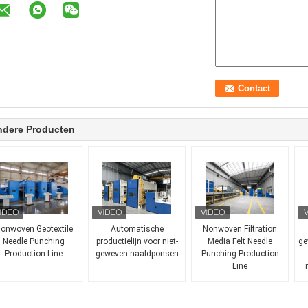
ndere Producten
onwoven Geotextile
Automatische
Nonwoven Filtration
Needle Punching
productielijn voor niet-
Media Felt Needle
ge
Production Line
geweven naaldponsen
Punching Production
Line