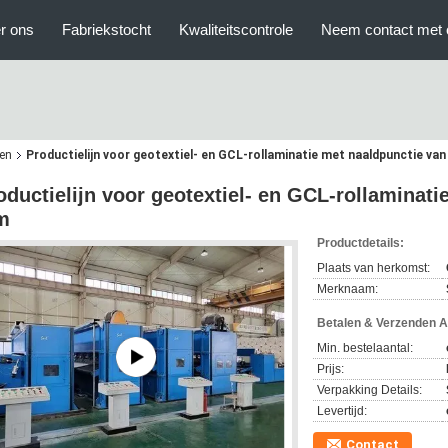
r ons
Fabriekstocht
Kwaliteitscontrole
Neem contact met 
sen
Productielijn voor geotextiel- en GCL-rollaminatie met naaldpunctie va
oductielijn voor geotextiel- en GCL-rollaminat
m
Productdetails:
Plaats van herkomst:
Merknaam:
Betalen & Verzenden 
Min. bestelaantal:
Prijs:
Verpakking Details:
Levertijd:
Contact