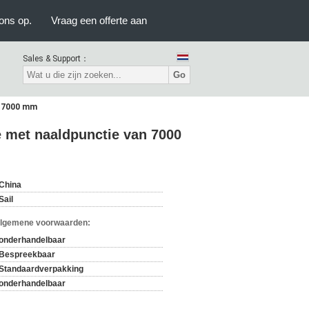
ons op.
Vraag een offerte aan
Sales & Support：
Go
n 7000 mm
ie met naaldpunctie van 7000
China
Sail
Algemene voorwaarden:
onderhandelbaar
Bespreekbaar
Standaardverpakking
onderhandelbaar