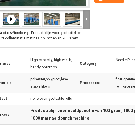
Grote Afbeelding :
Productielijn voor geotextiel- en
CL-rollaminatie met naaldpunctie van 7000 mm
High capacity, high width,
Needle Punc
atures:
Category:
handy operation
polyester,polypropylene
fiber openi
erials:
Processes:
staple fibers
reinforceme
tput:
nonwoven geotextile rolls
Productielijn voor naaldpunctie van 100 gram
1000 
,
rkeren:
1000 mm naaldpunchmachine