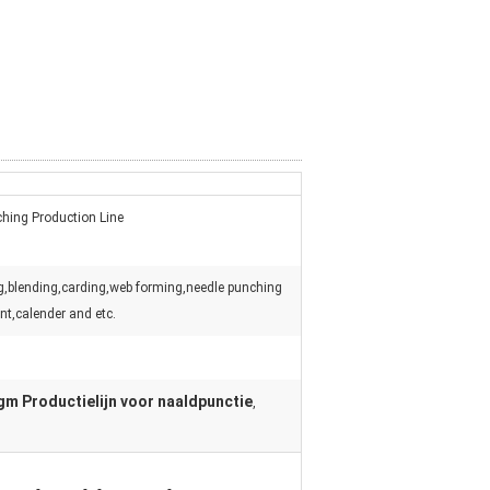
hing Production Line
ng,blending,carding,web forming,needle punching
nt,calender and etc.
gm Productielijn voor naaldpunctie
,