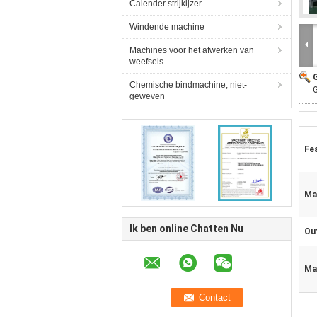
Calender strijkijzer
Windende machine
Machines voor het afwerken van
weefsels
Chemische bindmachine, niet-
G
geweven
Fe
Mat
Ik ben online Chatten Nu
Ou
Ma