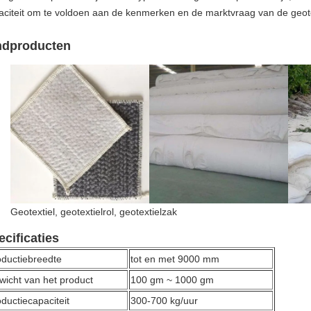
aciteit om te voldoen aan de kenmerken en de marktvraag van de geote
ndproducten
Geotextiel, geotextielrol, geotextielzak
ecificaties
oductiebreedte
tot en met 9000 mm
wicht van het product
100 gm ~ 1000 gm
ductiecapaciteit
300-700 kg/uur