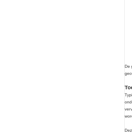
De 
geo
To
Typ
ond
ver
wor
Dez