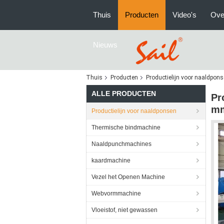
Thuis
Producten
Video's
Ove
Nieuws
Thuis
Producten
Productielijn voor naaldpon
ALLE PRODUCTEN
Pr
m
Productielijn voor naaldponsen
Thermische bindmachine
Naaldpunchmachines
kaardmachine
Vezel het Openen Machine
Webvormmachine
Vloeistof, niet gewassen