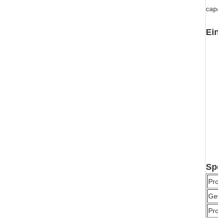
cap
Ei
Sp
Pr
Ge
Pro