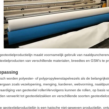
geotextielproductielijn maakt voornamelijk gebruik van naaldpunchere
textielproducten van verschillende materialen, breedtes en GSM's te p
epassing
isch worden polyester- of polypropyleenstapelvezels als de belangrijkst
ergaan zoals vezelopening, menging, karderen, webvorming, naaldpunc
vaardiging van geotextiel rollenVervolgens kunnen de rollen, op basis 
den verwerkt tot geotextielzakken en verschillende soorten geotextielc
e geotextielproductielijn is een typische niet-geweven productielijn, o