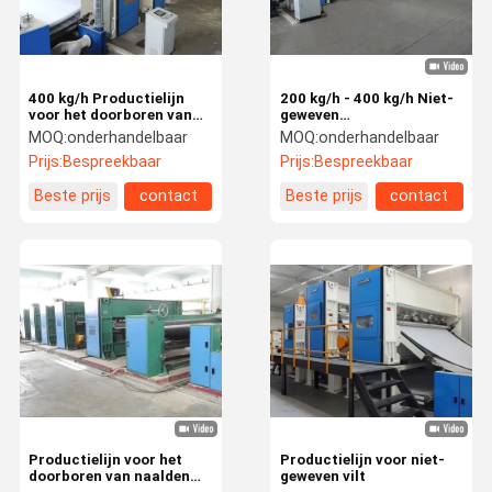
400 kg/h Productielijn
200 kg/h - 400 kg/h Niet-
voor het doorboren van
geweven
naalden met hoge
naaldpunctmachine
MOQ:
onderhandelbaar
MOQ:
onderhandelbaar
snelheid PU/PVC
Insole Board Toe Puff Felt
Prijs:
Bespreekbaar
Prijs:
Bespreekbaar
leerbasis Felt nonwoven
Productielijn
weefsel maken machine
Beste prijs
contact
Beste prijs
contact
Thuis
Producten
Video's
Over Ons
Productielijn voor het
Productielijn voor niet-
doorboren van naalden
geweven vilt