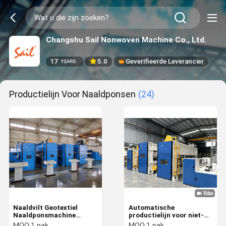
Changshu Sail Nonwoven Machine Co., Ltd.
17
5.0
Geverifieerde Leverancier
YEARS
Productielijn Voor Naaldponsen
(24)
Naaldvilt Geotextiel
Automatische
Naaldponsmachine
productielijn voor niet-
Productielijn
geweven naaldponsen
MOQ:
1 pak
MOQ:
1 pak