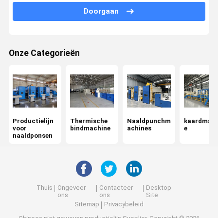
Doorgaan
Webvormmachine
Vloeistof, niet gewassen
Onze Categorieën
Calender strijkijzer
Windende machine
Machines voor het afwerken van weefsels
Productielijn
Thermische
Naaldpunchm
kaardmach
Chemische bindmachine, niet-geweven
voor
bindmachine
achines
e
naaldponsen
Thuis
Ongeveer
Contacteer
Desktop
ons
ons
Site
Sitemap
Privacybeleid