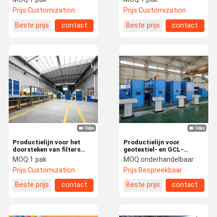
Prijs:
Customization
Prijs:
Customization
Beste prijs
contact
Beste prijs
contact
Productielijn voor het
Productielijn voor
doorsteken van filters
geotextiel- en GCL-
met niet-geweven
rollaminatie met
MOQ:
1 pak
MOQ:
onderhandelbaar
medium
naaldpunctie van 7000
Prijs:
Customization
Prijs:
Bespreekbaar
mm
Beste prijs
contact
Beste prijs
contact