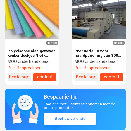
Polyviscose niet-geweven
Productielijn voor
keukendoekjes Niet-
naaldpunching van 800
geweven
gram voor niet-geweven
MOQ:
onderhandelbaar
MOQ:
onderhandelbaar
naaldpunchmachine
luchtfiltratiemediumgevoel
Prijs:
Bespreekbaar
Prijs:
Bespreekbaar
Beste prijs
contact
Beste prijs
contact
Bespaar je tijd
Laat ons met u contact opnemen met de
beste producten.
Geef uw vereiste