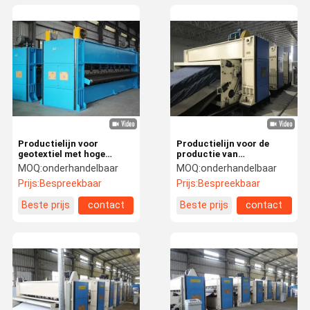
Productielijn voor
Productielijn voor de
geotextiel met hoge
productie van
capaciteit
afvalstoffen van
MOQ:
onderhandelbaar
MOQ:
onderhandelbaar
gerecycleerde vezels van
Prijs:
Bespreekbaar
Prijs:
Bespreekbaar
felt
Beste prijs
contact
Beste prijs
contact