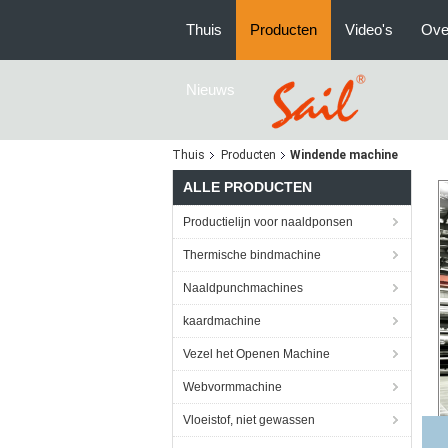
Thuis
Producten
Video's
Ove
Nieuws
Thuis
Producten
Windende machine
ALLE PRODUCTEN
Productielijn voor naaldponsen
Thermische bindmachine
Naaldpunchmachines
kaardmachine
Vezel het Openen Machine
Webvormmachine
Vloeistof, niet gewassen