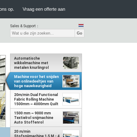
ons op.
Vraag een offerte aan
Sales & Support：
Go
Automatische
wikkelmachine met
metalen knurlingrol
Machine voor het snijden
van onlinedeeltjes van
hoge nauwkeurigheid
voor isolatiepanelen
20m/min Dual Functional
Fabric Rolling Machine
1500mm ~ 4000mm Quilt
Piece Cutting Machine
1500 mm ~ 9000 mm
Textielrol snijmachine
Auto Stoffenrol
snijmachine 20m/min
20 m/min
Stofsnijmachine 1,5 M - 4