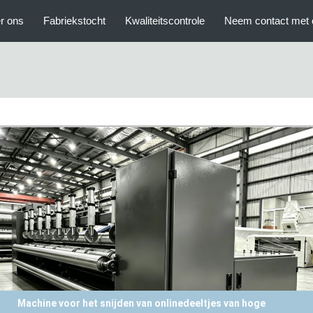
r ons
Fabriekstocht
Kwaliteitscontrole
Neem contact met 
Machine voor het snijden van onlinedeeltjes van hoge