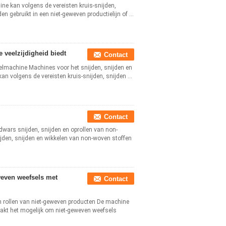
ne kan volgens de vereisten kruis-snijden,
 gebruikt in een niet-geweven productielijn of ...
 veelzijdigheid biedt
Contact
kelmachine Machines voor het snijden, snijden en
an volgens de vereisten kruis-snijden, snijden ...
Contact
dwars snijden, snijden en oprollen van non-
jden, snijden en wikkelen van non-woven stoffen
weven weefsels met
Contact
en rollen van niet-geweven producten De machine
aakt het mogelijk om niet-geweven weefsels