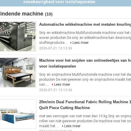
nauwkeurigheid voor isolatiepanelen
indende machine
(10)
Automatische wikkelmachine met metalen knurling
Snij- en wikkelmachine Multifunctionele machine voor he
woven producten De snij- en wikkelmachine kan dwarssnij
stoffenproducte...
Lees meer
2026-07-21 13:13:36
Machine voor het snijden van onlinedeeltjes van 
voor isolatiepanelen
Snij- en snijmachine Multifunctionele machine voor het 
producten De niet-geweven snij- en snijmachine maakt het
van ...
Lees meer
2026-07-21 13:13:36
20m/min Dual Functional Fabric Rolling Machin
Quilt Piece Cutting Machine
met een vermogen van niet meer dan 10 kg Snij- en snijma
rollen van niet-geweven producten De machine voor het sn
maakt het ...
Lees meer