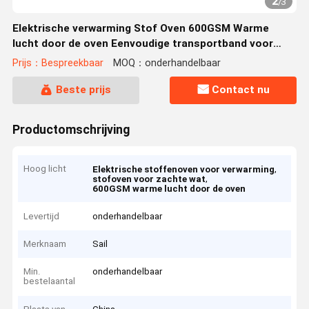
2
/
3
Elektrische verwarming Stof Oven 600GSM Warme
lucht door de oven Eenvoudige transportband voor
zachte watering
Prijs：Bespreekbaar
MOQ：onderhandelbaar
Beste prijs
Contact nu
Productomschrijving
Hoog licht
,
Elektrische stoffenoven voor verwarming
,
stofoven voor zachte wat
600GSM warme lucht door de oven
Levertijd
onderhandelbaar
Merknaam
Sail
Min.
onderhandelbaar
bestelaantal