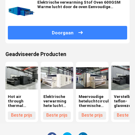
Elektrische verwarming Stof Oven 600GSM
Warme lucht door de oven Eenvoudige
transportband voor zachte watering
Doorgaan
Geadviseerde Producten
Hot air
Elektrische
Meervoudige
Verstelbar
through
verwarming
heteluchtcirculatie
teflon-
thermal
hete lucht
thermische
glasvezel
bonding oven
door bonding
bindoven met
warmlucht
for nonwoven
oven voor
laag
thermisch
Beste prijs
Beste prijs
Beste prijs
Beste pri
production
matrasvulling
energieverbruik
bindoven 
line
en tussenlaag
lucht- en
vulling
waterkoeli