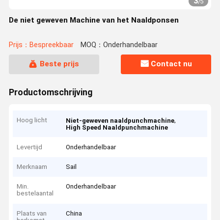
3
/
5
De niet geweven Machine van het Naaldponsen
Prijs：Bespreekbaar
MOQ：Onderhandelbaar
Beste prijs
Contact nu
Productomschrijving
Hoog licht
,
Niet-geweven naaldpunchmachine
High Speed Naaldpunchmachine
Levertijd
Onderhandelbaar
Merknaam
Sail
Min.
Onderhandelbaar
bestelaantal
Plaats van
China