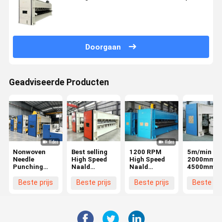
Doorgaan
Geadviseerde Producten
Nonwoven
Best selling
1200 RPM
5m/min
Needle
High Speed
High Speed
2000mm ~
Punching
Naald
Naald
4500mm
Machine
Punching
Punching
Naaldpunc
Machine met
Machine
Autoreinig
Beste prijs
Beste prijs
Beste prijs
Beste pri
automatische
Zware
Velour
smering en
structuur
Naaldloer
zelfmonitoring
Niet-geweven
systeem
productielijn