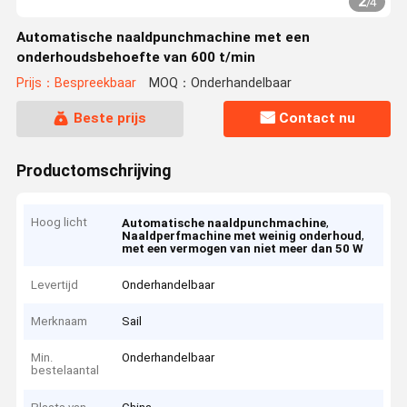
2
/
4
Automatische naaldpunchmachine met een
onderhoudsbehoefte van 600 t/min
Prijs：Bespreekbaar
MOQ：Onderhandelbaar
Beste prijs
Contact nu
Productomschrijving
Hoog licht
,
Automatische naaldpunchmachine
,
Naaldperfmachine met weinig onderhoud
met een vermogen van niet meer dan 50 W
Levertijd
Onderhandelbaar
Merknaam
Sail
Min.
Onderhandelbaar
bestelaantal