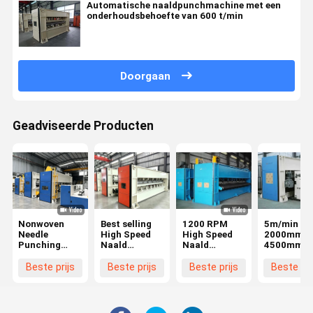
Automatische naaldpunchmachine met een
onderhoudsbehoefte van 600 t/min
Doorgaan
Geadviseerde Producten
Nonwoven
Best selling
1200 RPM
5m/min
Needle
High Speed
High Speed
2000mm ~
Punching
Naald
Naald
4500mm
Machine
Punching
Punching
Naaldpunc
Machine met
Machine
Autoreinig
Beste prijs
Beste prijs
Beste prijs
Beste pri
automatische
Zware
Velour
smering en
structuur
Naaldloer
zelfmonitoring
Niet-geweven
systeem
productielijn