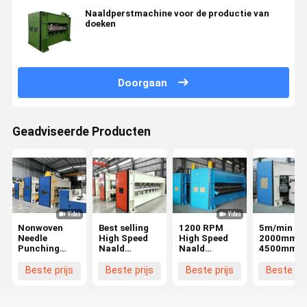
Naaldperstmachine voor de productie van
doeken
Doorgaan
Geadviseerde Producten
Nonwoven
Best selling
1200 RPM
5m/min
Needle
High Speed
High Speed
2000mm ~
Punching
Naald
Naald
4500mm
Machine
Punching
Punching
Naaldpunc
Machine met
Machine
Autoreinig
Beste prijs
Beste prijs
Beste prijs
Beste pri
automatische
Zware
Velour
smering en
structuur
Naaldloer
zelfmonitoring
Niet-geweven