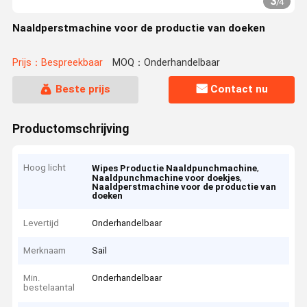
3
/
4
Naaldperstmachine voor de productie van doeken
Prijs：Bespreekbaar
MOQ：Onderhandelbaar
Beste prijs
Contact nu
Productomschrijving
Hoog licht
,
Wipes Productie Naaldpunchmachine
,
Naaldpunchmachine voor doekjes
Naaldperstmachine voor de productie van
doeken
Levertijd
Onderhandelbaar
Merknaam
Sail
Min.
Onderhandelbaar
bestelaantal