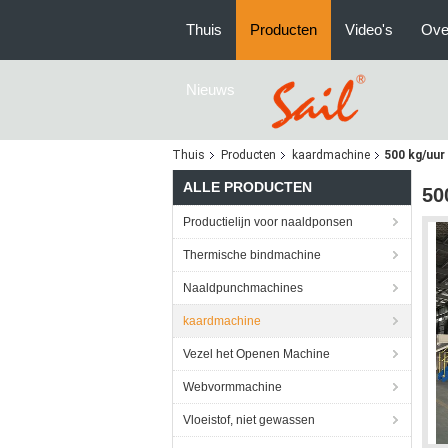
Thuis
Producten
Video's
Ove
Nieuws
Thuis
Producten
kaardmachine
500 kg/uur
ALLE PRODUCTEN
50
Productielijn voor naaldponsen
Thermische bindmachine
Naaldpunchmachines
kaardmachine
Vezel het Openen Machine
Webvormmachine
Vloeistof, niet gewassen