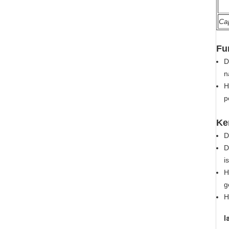
Cap
Fu
D
n
H
p
Ke
D
D
i
H
g
H
l