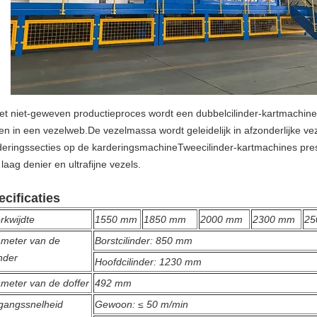
het niet-geweven productieproces wordt een dubbelcilinder-kartmachine
ten in een vezelweb.De vezelmassa wordt geleidelijk in afzonderlijke ve
deringssecties op de karderingsmachineTweecilinder-kartmachines preste
laag denier en ultrafijne vezels.
ecificaties
rkwijdte
1550 mm
1850 mm
2000 mm
2300 mm
25
ameter van de
Borstcilinder: 850 mm
inder
Hoofdcilinder: 1230 mm
meter van de doffer
492 mm
tgangssnelheid
Gewoon: ≤ 50 m/min