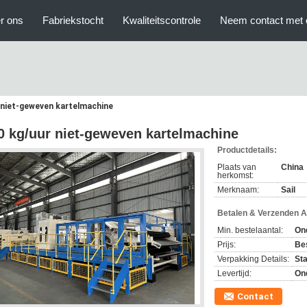
r ons
Fabriekstocht
Kwaliteitscontrole
Neem contact met 
 niet-geweven kartelmachine
0 kg/uur niet-geweven kartelmachine
Productdetails:
Plaats van
China
herkomst:
Merknaam:
Sail
Betalen & Verzenden 
Min. bestelaantal:
On
Prijs:
Be
Verpakking Details:
St
Levertijd:
On
Contact