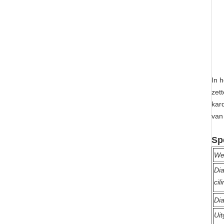
In 
zet
kar
van 
Sp
We
Di
cil
Dia
Ui