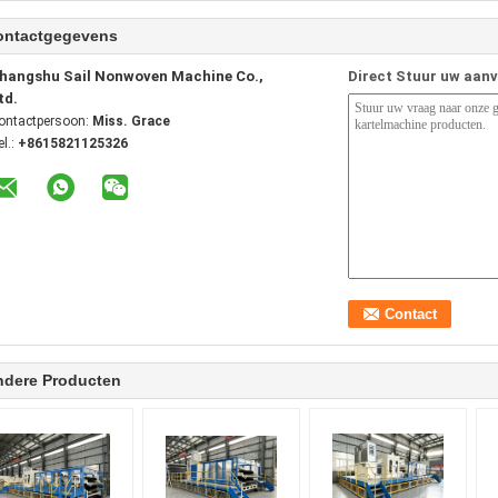
ontactgegevens
hangshu Sail Nonwoven Machine Co.,
Direct Stuur uw aan
td.
ontactpersoon:
Miss. Grace
el.:
+8615821125326
ndere Producten