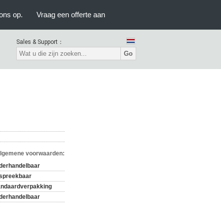
ons op.
Vraag een offerte aan
Sales & Support：
Go
Algemene voorwaarden:
derhandelbaar
spreekbaar
andaardverpakking
derhandelbaar