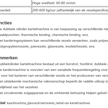
Hoge snelheid: 60-80 m/min.
aciteit
200-600 kg/uur (afhankelijk van de vezelspecificat
ncties
e dubbele cilinder kartelmachine is van toepassing op verschillende n
aaldpunchen, thermische binding, chemische binding, enz.
et karderingssysteem kan verschillende vezels verwerken, zoals polyes
olypropyleenvezels, jutevezels, glasvezels, koolstofvezels, enz.
nmerken
ubbelcilinder kartelmachine bestaat uit een borstrol, hoofdrol, dubbele do
e kardermachine is voorzien van een variabele frequentieregeling voor
s voor het karteren van verschillende vezels en het produceren van ver
et uitstekende mechanische vakmanschap beperkt de radiële uitloop tot
elijkheid van het vezelnet.
et circulerende zuigapparaat en de omheinde behuizing helpen geluid
,
,
abel:
kaardmachine
glasvezel kartoneren
textiel van kartelmachines