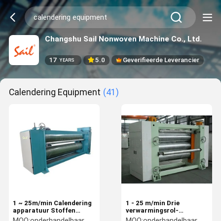
Changshu Sail Nonwoven Machine Co., Ltd.
17
5.0
Geverifieerde Leverancier
YEARS
Calendering Equipment
(41)
1 ~ 25m/min Calendering
1 - 25 m/min Drie
apparatuur Stoffen
verwarmingsrol-
strijkijzer
kalenderrolmachine Niet-
MOQ:
onderhandelbaar
MOQ:
onderhandelbaar