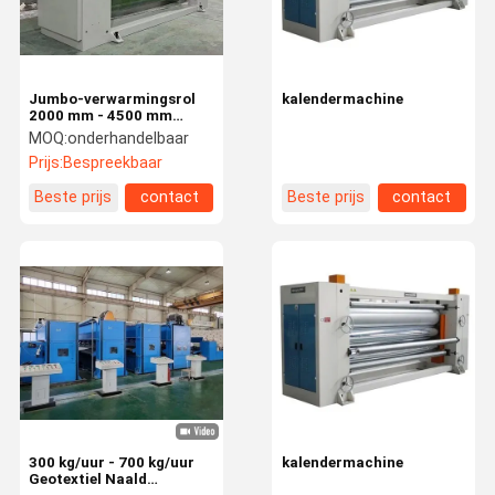
Jumbo-verwarmingsrol
kalendermachine
2000 mm - 4500 mm
Calender Roller Press
MOQ:
onderhandelbaar
Calender Heat Press Voor
Prijs:
Bespreekbaar
afwerking
Beste prijs
contact
Beste prijs
contact
Thuis
Producten
Over Ons
Fabriekstoch
T
300 kg/uur - 700 kg/uur
kalendermachine
Geotextiel Naald