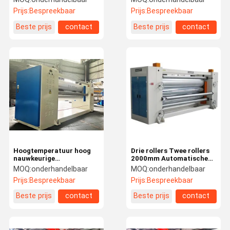
geweven elektrode-
Prijs:
Bespreekbaar
Prijs:
Bespreekbaar
kalendermachine
Beste prijs
contact
Beste prijs
contact
Hoogtemperatuur hoog
Drie rollers Twee rollers
nauwkeurige
2000mm Automatische
kalendermachine textiel
kalendermachine voor
MOQ:
onderhandelbaar
MOQ:
onderhandelbaar
niet-geweven 3 rollen
textiel
Prijs:
Bespreekbaar
Prijs:
Bespreekbaar
kalendermachine
Beste prijs
contact
Beste prijs
contact