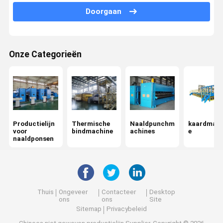
Calender strijkijzer
Doorgaan
Windende machine
Machines voor het afwerken van weefsels
Onze Categorieën
Chemische bindmachine, niet-geweven
Productielijn
Thermische
Naaldpunchm
kaardmach
voor
bindmachine
achines
e
naaldponsen
Thuis
Ongeveer
Contacteer
Desktop
ons
ons
Site
Sitemap
Privacybeleid