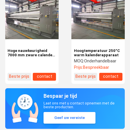
Hoge nauwkeurigheid
Hoogtemperatuur 250°C
7000 mm zware calender
warm kalenderapparaat
voor niet-geweven
MOQ:
Onderhandelbaar
Prijs:
Bespreekbaar
Beste prijs
contact
Beste prijs
contact
Bespaar je tijd
Laat ons met u contact opnemen met de
beste producten.
Geef uw vereiste