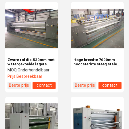
Zware rol dia.530mm met
Hoge breedte 7000mm
watergekoelde lagers
hoogsterkte steeg stalen
Kalander Machine
rol hete kalander machine
MOQ:
Onderhandelbaar
Prijs:
Bespreekbaar
Beste prijs
contact
Beste prijs
contact