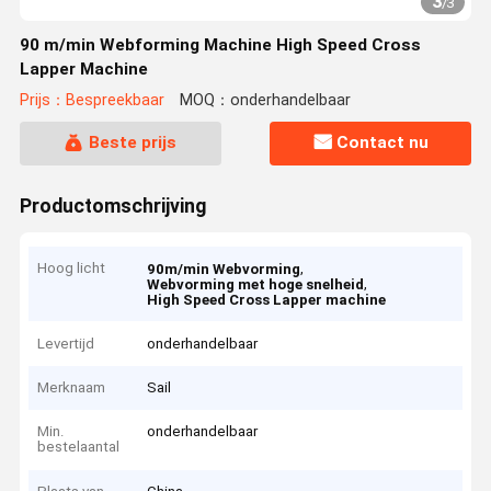
3
/
3
90 m/min Webforming Machine High Speed Cross
Lapper Machine
Prijs：Bespreekbaar
MOQ：onderhandelbaar
Beste prijs
Contact nu
Productomschrijving
Hoog licht
,
90m/min Webvorming
,
Webvorming met hoge snelheid
High Speed Cross Lapper machine
Levertijd
onderhandelbaar
Merknaam
Sail
Min.
onderhandelbaar
bestelaantal