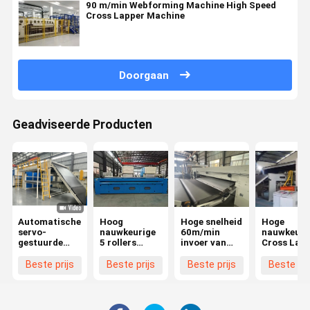
90 m/min Webforming Machine High Speed
Cross Lapper Machine
Doorgaan
Geadviseerde Producten
Automatische
Hoog
Hoge snelheid
Hoge
servo-
nauwkeurige
60m/min
nauwkeuri
gestuurde
5 rollers
invoer van
Cross Lap
kruislegger
tekenmachine
niet-geweven
met PLC
voor de
cross lapper
Beste prijs
Beste prijs
Beste prijs
Beste pri
productie van
geotextiel en
synthetisch
leer