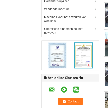
Calender strijkijzer
Windende machine
Machines voor het afwerken van
weefsels
Chemische bindmachine, niet-
geweven
Ik ben online Chatten Nu