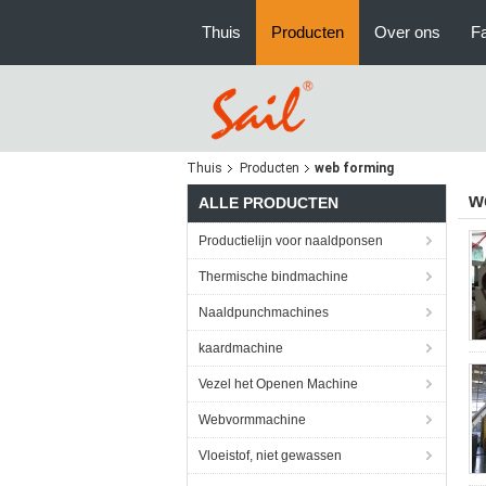
Thuis
Producten
Over ons
Fa
Thuis
Producten
web forming
w
ALLE PRODUCTEN
Productielijn voor naaldponsen
Thermische bindmachine
Naaldpunchmachines
kaardmachine
Vezel het Openen Machine
Webvormmachine
Vloeistof, niet gewassen