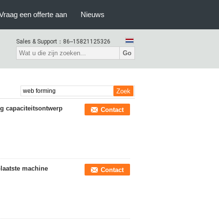
Vraag een offerte aan
Nieuws
Sales & Support：
86--15821125326
Go
 capaciteitsontwerp
Contact
laatste machine
Contact