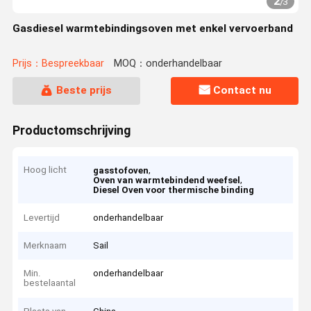
2
/
3
Gasdiesel warmtebindingsoven met enkel vervoerband
Prijs：Bespreekbaar
MOQ：onderhandelbaar
Beste prijs
Contact nu
Productomschrijving
Hoog licht
,
gasstofoven
,
Oven van warmtebindend weefsel
Diesel Oven voor thermische binding
Levertijd
onderhandelbaar
Merknaam
Sail
Min.
onderhandelbaar
bestelaantal