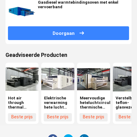
Gasdiesel warmtebindingsoven met enkel
vervoerband
Doorgaan
Geadviseerde Producten
Hot air
Elektrische
Meervoudige
Verstelbar
through
verwarming
heteluchtcirculatie
teflon-
thermal
hete lucht
thermische
glasvezel
bonding oven
door bonding
bindoven met
warmlucht
for nonwoven
oven voor
laag
thermisch
Beste prijs
Beste prijs
Beste prijs
Beste pri
production
matrasvulling
energieverbruik
bindoven 
line
en tussenlaag
lucht- en
vulling
waterkoeli