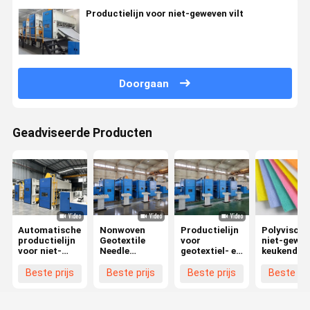
Productielijn voor niet-geweven vilt
Doorgaan
Geadviseerde Producten
Automatische
Nonwoven
Productielijn
Polyviscos
productielijn
Geotextile
voor
niet-gewe
voor niet-
Needle
geotextiel- en
keukendoe
geweven
Punching
GCL-
Niet-gewe
naaldponsen
Production
rollaminatie
naaldpunc
Beste prijs
Beste prijs
Beste prijs
Beste pri
Line
met
naaldpunctie
van 7000 mm