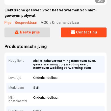
3
/
3
Elektrische gasoven voor het verwarmen van niet-
geweven polywat
Prijs：Bespreekbaar
MOQ：Onderhandelbaar
Beste prijs
Contact nu
Productomschrijving
Hoog licht
,
elektrische verwarming nonwoven oven
,
gasverwarming poly wadding oven
nonwoven wadding verwarming oven
Levertijd
Onderhandelbaar
Merknaam
Sail
Min.
Onderhandelbaar
bestelaantal