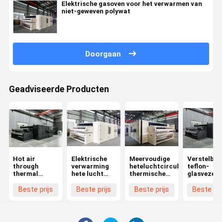
Elektrische gasoven voor het verwarmen van
niet-geweven polywat
Doorgaan
Geadviseerde Producten
Hot air
Elektrische
Meervoudige
Verstelbar
through
verwarming
heteluchtcirculatie
teflon-
thermal
hete lucht
thermische
glasvezel
bonding oven
door bonding
bindoven met
warmlucht
for nonwoven
oven voor
laag
thermisch
Beste prijs
Beste prijs
Beste prijs
Beste pri
production
matrasvulling
energieverbruik
bindoven 
line
en tussenlaag
lucht- en
vulling
waterkoeli