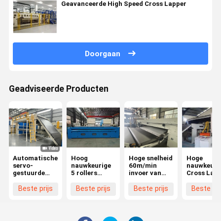
Geavanceerde High Speed Cross Lapper
Doorgaan
Geadviseerde Producten
Automatische
Hoog
Hoge snelheid
Hoge
servo-
nauwkeurige
60m/min
nauwkeuri
gestuurde
5 rollers
invoer van
Cross Lap
kruislegger
tekenmachine
niet-geweven
met PLC
voor de
cross lapper
Beste prijs
Beste prijs
Beste prijs
Beste pri
productie van
geotextiel en
synthetisch
leer