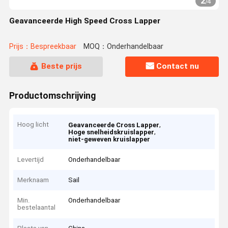
3
/
4
Geavanceerde High Speed Cross Lapper
Prijs：Bespreekbaar
MOQ：Onderhandelbaar
Beste prijs
Contact nu
Productomschrijving
Hoog licht
,
Geavanceerde Cross Lapper
,
Hoge snelheidskruislapper
niet-geweven kruislapper
Levertijd
Onderhandelbaar
Merknaam
Sail
Min.
Onderhandelbaar
bestelaantal